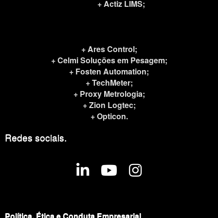
+ Actiz LIMS;
+ Ares Control;
+ Celmi Soluções em Pesagem;
+ Fosten Automation;
+ TechMeter;
+ Proxy Metrologia;
+ Zion Logtec
;
+ Opticon.
Redes sociais.
fab
fab
fab
fa-
fa-
fa-
linkedin-
youtube
instagram
in
Política, Ética e Conduta Empresarial