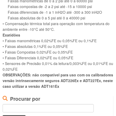
Faixas manométricas de 0 a 2 psi até 0 a 60000 psi
Faixas compostas de -2 a 2 psi até -15 a 10000 psi
Faixas diferenciais de -1 a 1 inH2O até -300 a 300 inH2O
Faixas absolutas de 0 a 5 psi até 0 a 40000 psi
• Compensação térmica total para operação com temperatura do
ambiente entre -10°C até 50°C.
Exatidões
• Faixas manométricas 0,02%FE ou 0,05%FE ou 0,1%FE
• Faixas absolutas 0,1%FE ou 0,05%FE
• Faixas Compostas 0,02%FE ou 0,05%FE
• Faixas Diferenciais 0,02%FE ou 0,05%FE
• Sensores de Precisão 0,01% da leitura/0,003%FE ou 0,01%FE ou
0,02%FE
OBSERVAÇÕES: não compatível para uso com os calibradores
versão intrinsecamente seguros ADT226Ex e ADT227Ex, neste
caso utilizar a versão ADT161Ex
Procurar por
Pesquisar
por: