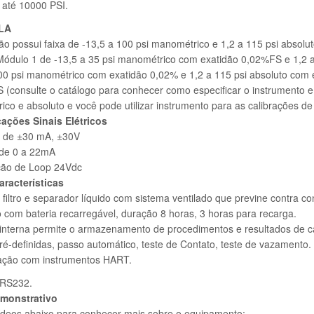
 até 10000 PSI.
LA
ão possui faixa de -13,5 a 100 psi manométrico e 1,2 a 115 psi absolu
Módulo 1 de -13,5 a 35 psi manométrico com exatidão 0,02%FS e 1,2 
00 psi manométrico com exatidão 0,02% e 1,2 a 115 psi absoluto com 
(consulte o catálogo para conhecer como especificar o instrumento e
co e absoluto e você pode utilizar instrumento para as calibrações d
cações Sinais Elétricos
 de ±30 mA, ±30V
de 0 a 22mA
ção de Loop 24Vdc
aracterísticas
 filtro e separador líquido com sistema ventilado que previne contra co
com bateria recarregável, duração 8 horas, 3 horas para recarga.
nterna permite o armazenamento de procedimentos e resultados de ca
ré-definidas, passo automático, teste de Contato, teste de vazamento.
ção com instrumentos HART.
 RS232.
emonstrativo
ídeos abaixo para conhecer mais sobre o equipamento: