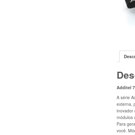
Desc
Des
Additel 
A série A
externa, 
inovador 
módulos d
Para gera
você. Mó