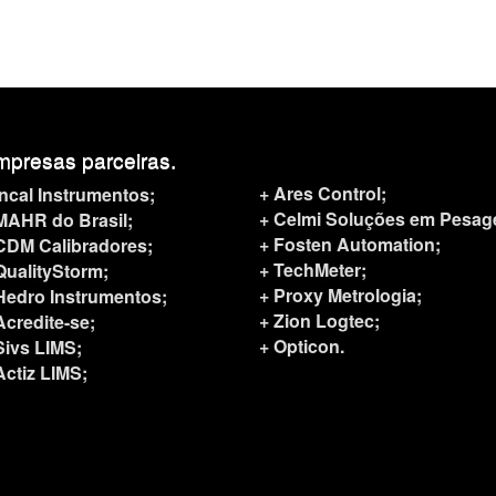
presas parceiras.
+ Ares Control;
Incal Instrumentos;
+ Celmi Soluções em Pesag
MAHR do Brasil;
+ Fosten Automation;
CDM Calibradores;
+ TechMeter;
QualityStorm;
+ Proxy Metrologia;
Hedro Instrumentos;
+ Zion Logtec
;
Acredite-se;
+ Opticon.
Sivs LIMS;
Actiz LIMS;