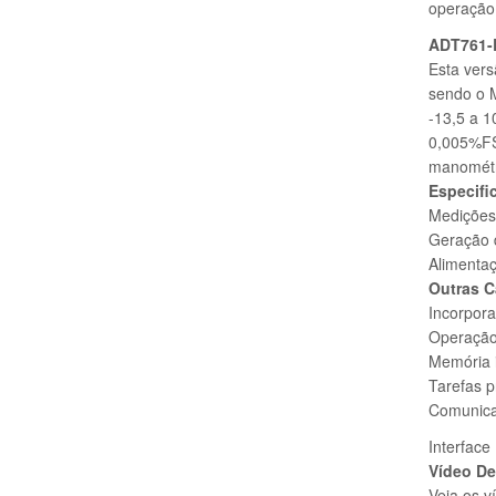
operação
ADT761-
Esta vers
sendo o 
-13,5 a 1
0,005%FS 
manométri
Especifi
Medições
Geração 
Alimenta
Outras C
Incorpora
Operação 
Memória i
Tarefas p
Comunica
Interface
Vídeo D
Veja os v