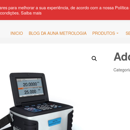
ares para melhorar a sua experiência, de acordo com a nossa Política
 condições. Saiba mais
fab
fab
fa-
fa-
whatsapp
linked
INICIO
BLOG DA AUNA METROLOGIA
PRODUTOS
S
Ad
Categori