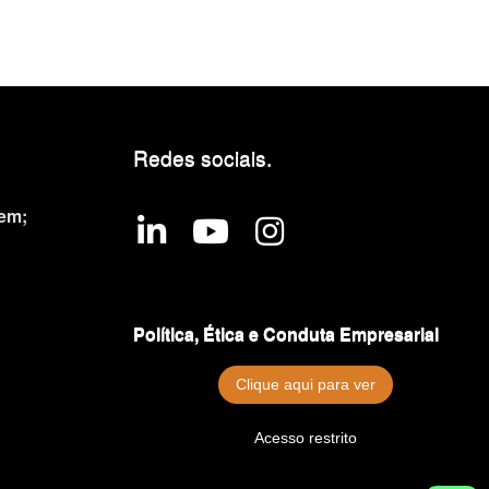
Redes sociais.
fab
fab
fab
em;
fa-
fa-
fa-
linkedin-
youtube
instagram
in
Política, Ética e Conduta Empresarial
Clique aqui para ver
Acesso restrito