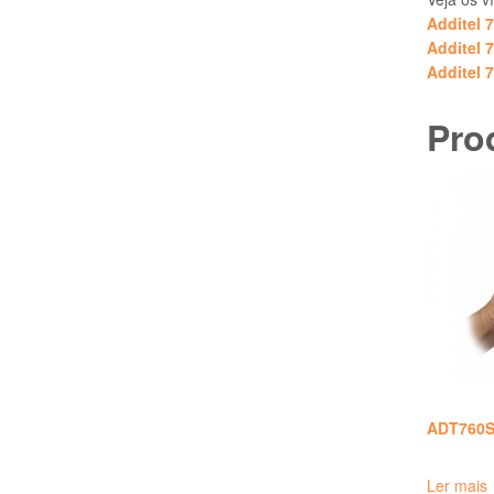
Additel 
Additel 
Additel 
Pro
ADT760
Ler mais