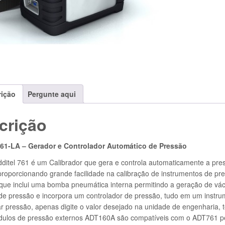
rição
Pergunte aqui
crição
761-LA – Gerador e Controlador Automático de Pressão
dditel 761 é um Calibrador que gera e controla automaticamente a p
proporcionando grande facilidade na calibração de instrumentos de pr
que inclui uma bomba pneumática interna permitindo a geração de vácu
e pressão e incorpora um controlador de pressão, tudo em um instru
r pressão, apenas digite o valor desejado na unidade de engenharia, t
dulos de pressão externos ADT160A são compatíveis com o ADT761 p