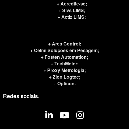
+ Acredite-se;
+ Sivs LIMS;
+ Actiz LIMS;
+ Ares Control;
+ Celmi Soluções em Pesagem;
+ Fosten Automation;
+ TechMeter;
+ Proxy Metrologia;
+ Zion Logtec
;
+ Opticon.
Redes sociais.
fab
fab
fab
fa-
fa-
fa-
linkedin-
youtube
instagram