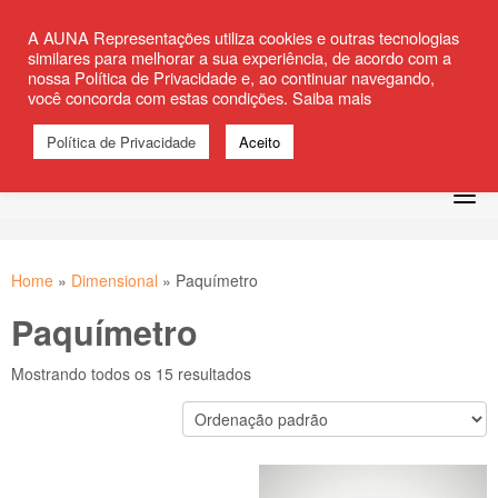
Skip
comercial@au
to
A AUNA Representações utiliza cookies e outras tecnologias
similares para melhorar a sua experiência, de acordo com a
fab
fab
fab
content
na.com.br
nossa Política de Privacidade e, ao continuar navegando,
fa-
fa-
fa-
você concorda com estas condições. Saiba mais
15 9 8129-
fab
whatsapp
linkedin
youtube
4041
fa-
Política de Privacidade
Aceito
instagram
Home
»
Dimensional
»
Paquímetro
Paquímetro
Mostrando todos os 15 resultados